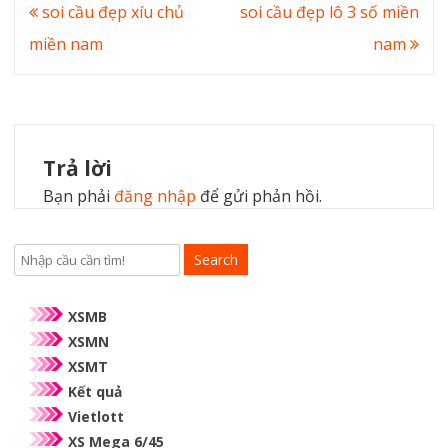
Điều
soi cầu đẹp xíu chủ
soi cầu đẹp lô 3 số miền
hướng
miền nam
nam
bài
viết
Trả lời
Bạn phải
đăng nhập
để gửi phản hồi.
Search
XSMB
XSMN
XSMT
Kết quả
Vietlott
XS Mega 6/45