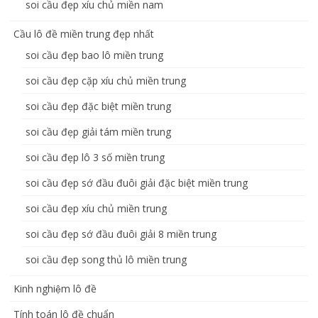
soi cầu đẹp xíu chủ miền nam
Cầu lô đề miền trung đẹp nhất
soi cầu đẹp bao lô miền trung
soi cầu đẹp cặp xíu chủ miền trung
soi cầu đẹp đặc biệt miền trung
soi cầu đẹp giải tám miền trung
soi cầu đẹp lô 3 số miền trung
soi cầu đẹp sớ đầu đuôi giải đặc biệt miền trung
soi cầu đẹp xíu chủ miền trung
soi cầu đẹp sớ đầu đuôi giải 8 miền trung
soi cầu đẹp song thủ lô miền trung
Kinh nghiệm lô đề
Tính toán lô đề chuẩn