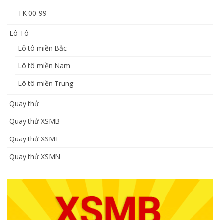
TK 00-99
Lô Tô
Lô tô miền Bắc
Lô tô miền Nam
Lô tô miền Trung
Quay thử
Quay thử XSMB
Quay thử XSMT
Quay thử XSMN