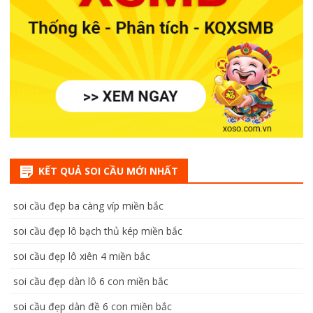
KẾT QUẢ SOI CẦU MỚI NHẤT
soi cầu đẹp ba càng víp miền bắc
soi cầu đẹp lô bạch thủ kép miền bắc
soi cầu đẹp lô xiên 4 miền bắc
soi cầu đẹp dàn lô 6 con miền bắc
soi cầu đẹp dàn đề 6 con miền bắc