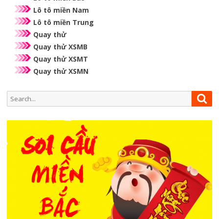
Lô tô miền Nam
Lô tô miền Trung
Quay thử
Quay thử XSMB
Quay thử XSMT
Quay thử XSMN
Search
Sea
for: