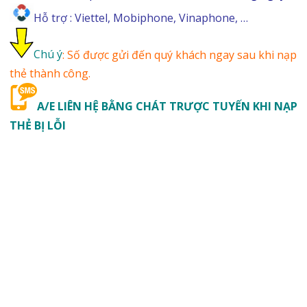
Hỗ trợ : Viettel, Mobiphone, Vinaphone, …
Chú ý
: Số được gửi đến quý khách ngay sau khi nạp
thẻ thành công.
A/E LIÊN HỆ BẰNG CHÁT TRƯỢC TUYẾN KHI NẠP
THẺ BỊ LỖI