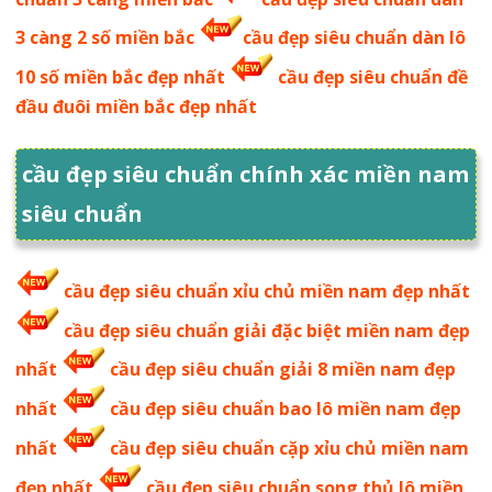
3 càng 2 số miền bắc
cầu đẹp siêu chuẩn dàn lô
10 số miền bắc đẹp nhất
cầu đẹp siêu chuẩn đề
đầu đuôi miền bắc đẹp nhất
cầu đẹp siêu chuẩn chính xác miền nam
siêu chuẩn
cầu đẹp siêu chuẩn xỉu chủ miền nam đẹp nhất
cầu đẹp siêu chuẩn giải đặc biệt miền nam đẹp
nhất
cầu đẹp siêu chuẩn giải 8 miền nam đẹp
nhất
cầu đẹp siêu chuẩn bao lô miền nam đẹp
nhất
cầu đẹp siêu chuẩn cặp xỉu chủ miền nam
đẹp nhất
cầu đẹp siêu chuẩn song thủ lô miền