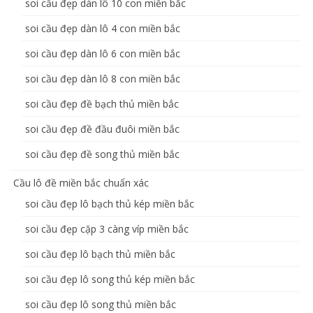
soi cầu đẹp dàn lô 10 con miền bắc
soi cầu đẹp dàn lô 4 con miền bắc
soi cầu đẹp dàn lô 6 con miền bắc
soi cầu đẹp dàn lô 8 con miền bắc
soi cầu đẹp đề bạch thủ miền bắc
soi cầu đẹp đề đầu đuôi miền bắc
soi cầu đẹp đề song thủ miền bắc
Cầu lô đề miền bắc chuẩn xác
soi cầu đẹp lô bạch thủ kép miền bắc
soi cầu đẹp cặp 3 càng víp miền bắc
soi cầu đẹp lô bạch thủ miền bắc
soi cầu đẹp lô song thủ kép miền bắc
soi cầu đẹp lô song thủ miền bắc