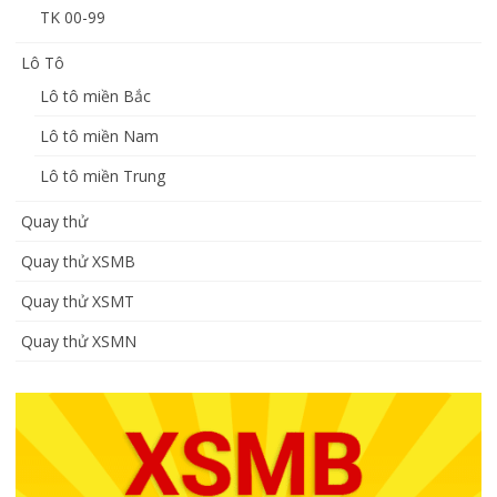
TK 00-99
Lô Tô
Lô tô miền Bắc
Lô tô miền Nam
Lô tô miền Trung
Quay thử
Quay thử XSMB
Quay thử XSMT
Quay thử XSMN