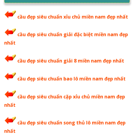
cầu đẹp siêu chuẩn xỉu chủ miền nam đẹp nhất
cầu đẹp siêu chuẩn giải đặc biệt miền nam đẹp
nhất
cầu đẹp siêu chuẩn giải 8 miền nam đẹp nhất
cầu đẹp siêu chuẩn bao lô miền nam đẹp nhất
cầu đẹp siêu chuẩn cặp xỉu chủ miền nam đẹp
nhất
cầu đẹp siêu chuẩn song thủ lô miền nam đẹp
nhất