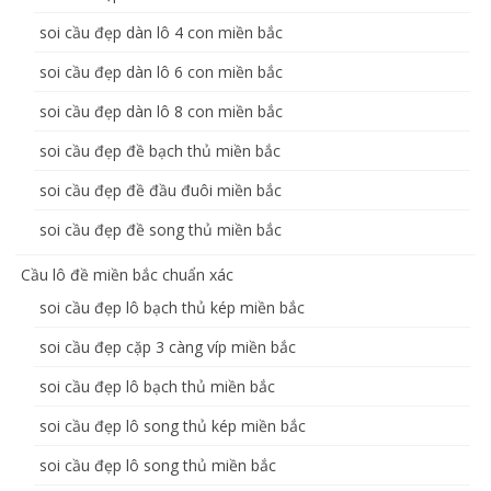
soi cầu đẹp dàn lô 4 con miền bắc
soi cầu đẹp dàn lô 6 con miền bắc
soi cầu đẹp dàn lô 8 con miền bắc
soi cầu đẹp đề bạch thủ miền bắc
soi cầu đẹp đề đầu đuôi miền bắc
soi cầu đẹp đề song thủ miền bắc
Cầu lô đề miền bắc chuẩn xác
soi cầu đẹp lô bạch thủ kép miền bắc
soi cầu đẹp cặp 3 càng víp miền bắc
soi cầu đẹp lô bạch thủ miền bắc
soi cầu đẹp lô song thủ kép miền bắc
soi cầu đẹp lô song thủ miền bắc