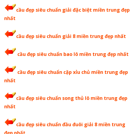
cầu đẹp siêu chuẩn giải đặc biệt miền trung đẹp
nhất
cầu đẹp siêu chuẩn giải 8 miền trung đẹp nhất
cầu đẹp siêu chuẩn bao lô miền trung đẹp nhất
cầu đẹp siêu chuẩn cặp xỉu chủ miền trung đẹp
nhất
cầu đẹp siêu chuẩn song thủ lô miền trung đẹp
nhất
cầu đẹp siêu chuẩn đầu đuôi giải 8 miền trung
đẹp nhất