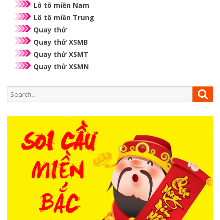
Lô tô miền Nam
Lô tô miền Trung
Quay thử
Quay thử XSMB
Quay thử XSMT
Quay thử XSMN
Search
Sea
for: