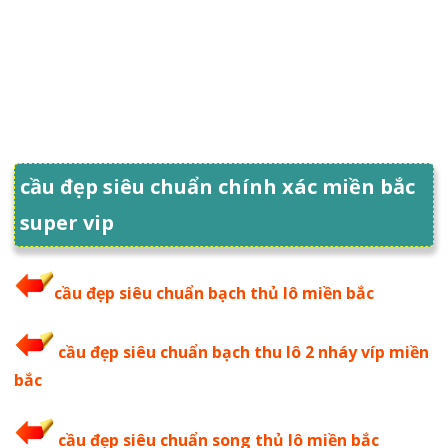
cầu đẹp siêu chuẩn chính xác miền bắc
super vip
cầu đẹp siêu chuẩn bạch thủ lô miền bắc
cầu đẹp siêu chuẩn bạch thu lô 2 nháy víp miền
bắc
cầu đẹp siêu chuẩn song thủ lô miền bắc