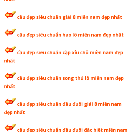
cầu đẹp siêu chuẩn giải 8 miền nam đẹp nhất
cầu đẹp siêu chuẩn bao lô miền nam đẹp nhất
cầu đẹp siêu chuẩn cặp xỉu chủ miền nam đẹp
nhất
cầu đẹp siêu chuẩn song thủ lô miền nam đẹp
nhất
cầu đẹp siêu chuẩn đầu đuôi giải 8 miền nam
đẹp nhất
cầu đẹp siêu chuẩn đầu đuôi đặc biệt miền nam