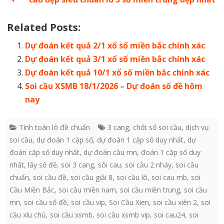
Related Posts:
Dự đoán kết quả 2/1 xổ số miền bắc chính xác
Dự đoán kết quả 3/1 xổ số miền bắc chính xác
Dự đoán kết quả 10/1 xổ số miền bắc chính xác
Soi cầu XSMB 18/1/2026 – Dự đoán số đề hôm
nay
Tính toán lô đề chuẩn
3 cang
,
chốt số soi cầu
,
dịch vụ
soi cầu
,
dự đoán 1 cặp số
,
dự đoán 1 cặp số duy nhất
,
dự
đoán cặp số duy nhất
,
dự đoán cầu mn
,
đoán 1 cặp số duy
nhất
,
lấy số đề
,
soi 3 cang
,
sôi cau
,
soi cầu 2 nháy
,
soi cầu
chuẩn
,
soi cầu đề
,
soi cầu giải 8
,
soi cầu lô
,
soi cau mb
,
soi
Cầu Miền Bắc
,
soi cầu miền nam
,
soi cầu miền trung
,
soi cầu
mn
,
soi cầu số đề
,
soi cầu vip
,
Soi Cầu Xien
,
soi cầu xiên 2
,
soi
cầu xíu chủ
,
soi cầu xsmb
,
soi cầu xsmb vip
,
soi cau24
,
soi