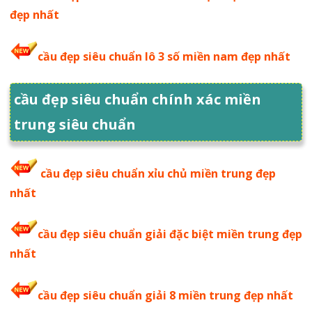
đẹp nhất
cầu đẹp siêu chuẩn lô 3 số miền nam đẹp nhất
cầu đẹp siêu chuẩn chính xác miền
trung siêu chuẩn
cầu đẹp siêu chuẩn xỉu chủ miền trung đẹp
nhất
cầu đẹp siêu chuẩn giải đặc biệt miền trung đẹp
nhất
cầu đẹp siêu chuẩn giải 8 miền trung đẹp nhất