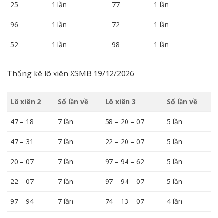
25
1 lần
77
1 lần
96
1 lần
72
1 lần
52
1 lần
98
1 lần
Thống kê lô xiên XSMB 19/12/2026
Lô xiên 2
Số lần về
Lô xiên 3
Số lần về
47 – 18
7 lần
58 – 20 – 07
5 lần
47 – 31
7 lần
22 – 20 – 07
5 lần
20 – 07
7 lần
97 – 94 – 62
5 lần
22 – 07
7 lần
97 – 94 – 07
5 lần
97 – 94
7 lần
74 – 13 – 07
4 lần