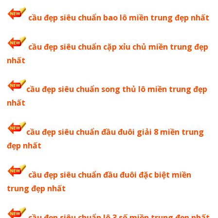
cầu đẹp siêu chuẩn bao lô miền trung đẹp nhất
cầu đẹp siêu chuẩn cặp xỉu chủ miền trung đẹp
nhất
cầu đẹp siêu chuẩn song thủ lô miền trung đẹp
nhất
cầu đẹp siêu chuẩn đầu đuôi giải 8 miền trung
đẹp nhất
cầu đẹp siêu chuẩn đầu đuôi đặc biệt miền
trung đẹp nhất
cầu đẹp siêu chuẩn lô 3 số miền trung đẹp nhất