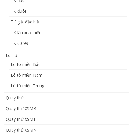
TK đầu
TK đuôi
TK giải đặc biệt
TK lần xuất hiện
TK 00-99
Lô Tô
Lô tô miền Bắc
Lô tô miền Nam
Lô tô miền Trung
Quay thử
Quay thử XSMB
Quay thử XSMT
Quay thử XSMN