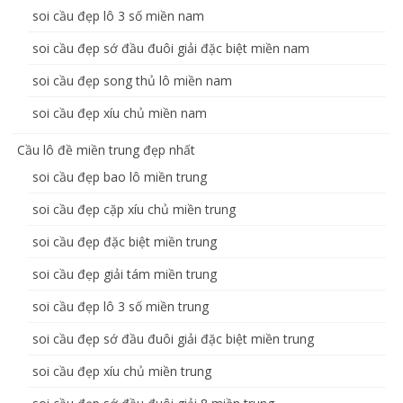
soi cầu đẹp lô 3 số miền nam
soi cầu đẹp sớ đầu đuôi giải đặc biệt miền nam
soi cầu đẹp song thủ lô miền nam
soi cầu đẹp xíu chủ miền nam
Cầu lô đề miền trung đẹp nhất
soi cầu đẹp bao lô miền trung
soi cầu đẹp cặp xíu chủ miền trung
soi cầu đẹp đặc biệt miền trung
soi cầu đẹp giải tám miền trung
soi cầu đẹp lô 3 số miền trung
soi cầu đẹp sớ đầu đuôi giải đặc biệt miền trung
soi cầu đẹp xíu chủ miền trung