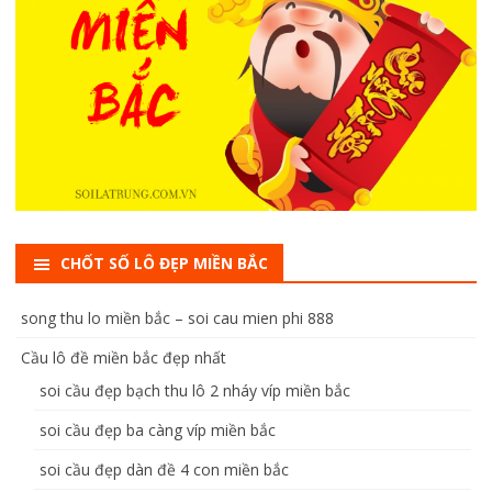
CHỐT SỐ LÔ ĐẸP MIỀN BẮC
song thu lo miền bắc – soi cau mien phi 888
Cầu lô đề miền bắc đẹp nhất
soi cầu đẹp bạch thu lô 2 nháy víp miền bắc
soi cầu đẹp ba càng víp miền bắc
soi cầu đẹp dàn đề 4 con miền bắc