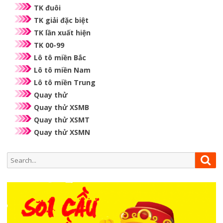
TK đuôi
TK giải đặc biệt
TK lần xuất hiện
TK 00-99
Lô tô miền Bắc
Lô tô miền Nam
Lô tô miền Trung
Quay thử
Quay thử XSMB
Quay thử XSMT
Quay thử XSMN
Search
Sea
for: