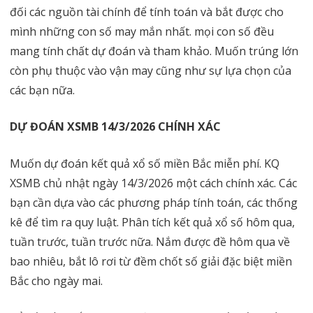
đối các nguồn tài chính để tính toán và bắt được cho
mình những con số may mắn nhất. mọi con số đều
mang tính chất dự đoán và tham khảo. Muốn trúng lớn
còn phụ thuộc vào vận may cũng như sự lựa chọn của
các bạn nữa.
DỰ ĐOÁN XSMB 14/3/2026 CHÍNH XÁC
Muốn dự đoán kết quả xổ số miền Bắc miễn phí. KQ
XSMB chủ nhật ngày 14/3/2026 một cách chính xác. Các
bạn cần dựa vào các phương pháp tính toán, các thống
kê để tìm ra quy luật. Phân tích kết quả xổ số hôm qua,
tuần trước, tuần trước nữa. Nắm được đề hôm qua về
bao nhiêu, bắt lô rơi từ đềm chốt số giải đặc biệt miền
Bắc cho ngày mai.