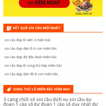
KẾT QUẢ SOI CẦU MỚI NHẤT
soi cầu đẹp lô xiên 2 miền bắc
soi cầu đẹp dàn lô 6 con miền bắc
soi cầu đẹp đề đầu đuôi miền bắc
soi cầu đẹp lô song thủ kép miền bắc
soi cầu đẹp dàn đề 8 con miền bắc
SONG THỦ LÔ MIỀN BẮC HÔM NAY
3 cang
chốt số soi cầu
dịch vụ soi cầu
dự
dự
đoán 1 cặp số
dự đoán 1 cặp số duy nhất