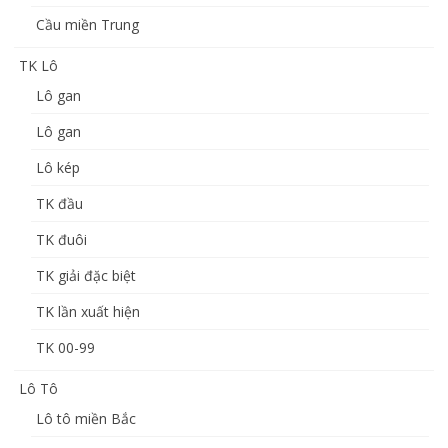
Cầu miền Trung
TK Lô
Lô gan
Lô gan
Lô kép
TK đầu
TK đuôi
TK giải đặc biệt
TK lần xuất hiện
TK 00-99
Lô Tô
Lô tô miền Bắc