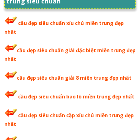
trung siêu chuẩn
cầu đẹp siêu chuẩn xỉu chủ miền trung đẹp
nhất
cầu đẹp siêu chuẩn giải đặc biệt miền trung đẹp
nhất
cầu đẹp siêu chuẩn giải 8 miền trung đẹp nhất
cầu đẹp siêu chuẩn bao lô miền trung đẹp nhất
cầu đẹp siêu chuẩn cặp xỉu chủ miền trung đẹp
nhất