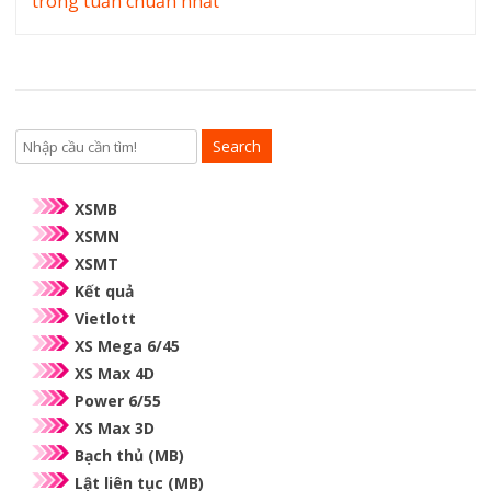
trong tuần chuẩn nhất
viết
Search
XSMB
XSMN
XSMT
Kết quả
Vietlott
XS Mega 6/45
XS Max 4D
Power 6/55
XS Max 3D
Bạch thủ (MB)
Lật liên tục (MB)