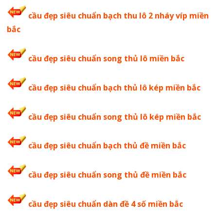
cầu đẹp siêu chuẩn bạch thu lô 2 nháy víp miền
bắc
cầu đẹp siêu chuẩn song thủ lô miền bắc
cầu đẹp siêu chuẩn bạch thủ lô kép miền bắc
cầu đẹp siêu chuẩn song thủ lô kép miền bắc
cầu đẹp siêu chuẩn bạch thủ đề miền bắc
cầu đẹp siêu chuẩn song thủ đề miền bắc
cầu đẹp siêu chuẩn dàn đề 4 số miền bắc