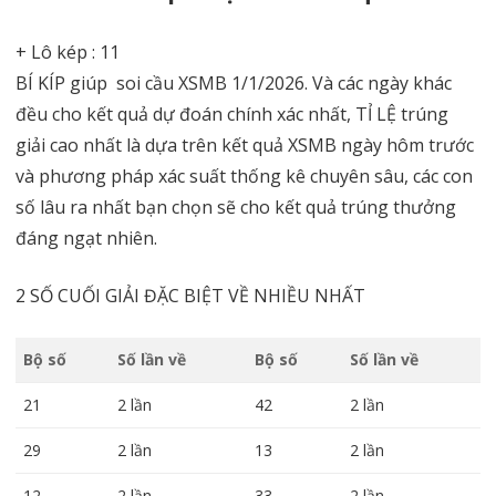
+ Lô kép : 11
BÍ KÍP giúp soi cầu XSMB 1/1/2026. Và các ngày khác
đều cho kết quả dự đoán chính xác nhất, TỈ LỆ trúng
giải cao nhất là dựa trên kết quả XSMB ngày hôm trước
và phương pháp xác suất thống kê chuyên sâu, các con
số lâu ra nhất bạn chọn sẽ cho kết quả trúng thưởng
đáng ngạt nhiên.
2 SỐ CUỐI GIẢI ĐẶC BIỆT VỀ NHIỀU NHẤT
Bộ số
Số lần về
Bộ số
Số lần về
21
2 lần
42
2 lần
29
2 lần
13
2 lần
12
2 lần
33
2 lần