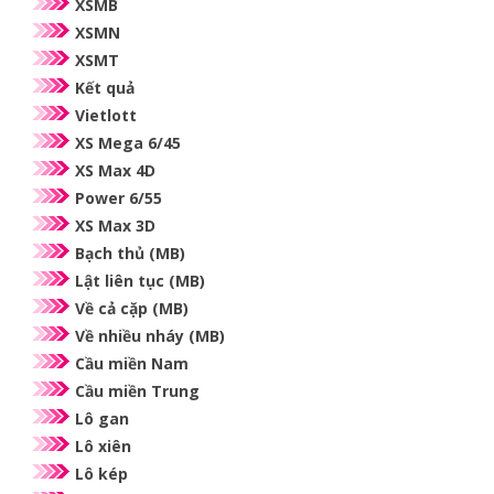
XSMB
XSMN
XSMT
Kết quả
Vietlott
XS Mega 6/45
XS Max 4D
Power 6/55
XS Max 3D
Bạch thủ (MB)
Lật liên tục (MB)
Về cả cặp (MB)
Về nhiều nháy (MB)
Cầu miền Nam
Cầu miền Trung
Lô gan
Lô xiên
Lô kép