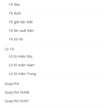
TK đầu
TK đuôi
TK giải đặc biệt
TK lần xuất hiện
TK 00-99
Lô Tô
Lô tô miền Bắc
Lô tô miền Nam
Lô tô miền Trung
Quay thử
Quay thử XSMB
Quay thử XSMT