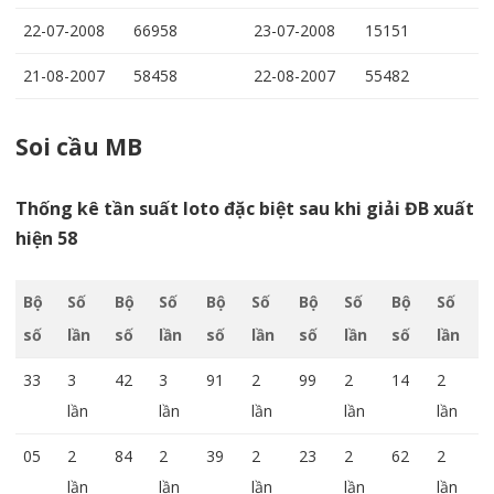
22-07-2008
669
58
23-07-2008
151
51
21-08-2007
584
58
22-08-2007
554
82
Soi cầu MB
Thống kê tần suất loto đặc biệt sau khi giải ĐB xuất
hiện
58
Bộ
Số
Bộ
Số
Bộ
Số
Bộ
Số
Bộ
Số
số
lần
số
lần
số
lần
số
lần
số
lần
33
3
42
3
91
2
99
2
14
2
lần
lần
lần
lần
lần
05
2
84
2
39
2
23
2
62
2
lần
lần
lần
lần
lần