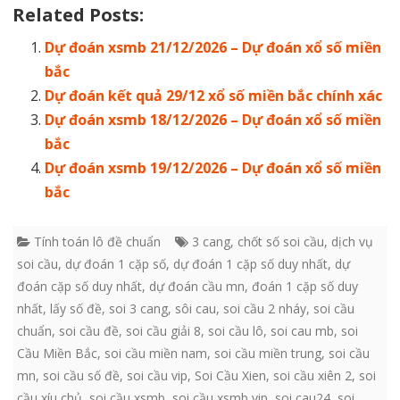
Related Posts:
Dự đoán xsmb 21/12/2026 – Dự đoán xổ số miền
bắc
Dự đoán kết quả 29/12 xổ số miền bắc chính xác
Dự đoán xsmb 18/12/2026 – Dự đoán xổ số miền
bắc
Dự đoán xsmb 19/12/2026 – Dự đoán xổ số miền
bắc
Tính toán lô đề chuẩn
3 cang
,
chốt số soi cầu
,
dịch vụ
soi cầu
,
dự đoán 1 cặp số
,
dự đoán 1 cặp số duy nhất
,
dự
đoán cặp số duy nhất
,
dự đoán cầu mn
,
đoán 1 cặp số duy
nhất
,
lấy số đề
,
soi 3 cang
,
sôi cau
,
soi cầu 2 nháy
,
soi cầu
chuẩn
,
soi cầu đề
,
soi cầu giải 8
,
soi cầu lô
,
soi cau mb
,
soi
Cầu Miền Bắc
,
soi cầu miền nam
,
soi cầu miền trung
,
soi cầu
mn
,
soi cầu số đề
,
soi cầu vip
,
Soi Cầu Xien
,
soi cầu xiên 2
,
soi
cầu xíu chủ
,
soi cầu xsmb
,
soi cầu xsmb vip
,
soi cau24
,
soi