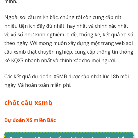
mình.
Ngoài soi cầu miền bắc, chúng tôi còn cung cấp rất
nhiều tiện ích đầy đủ nhất, hay nhất và chính xác nhất
về xổ số như kinh nghiệm lô đề, thống kê, kết quả xổ số
theo ngày. Với mong muốn xây dựng một trang web soi
cầu xsmb thật chuyên nghiệp, cung cấp thông tin thống
kê KQXS nhanh nhất và chính xác cho mọi người.
Các kết quả dự đoán. XSMB được cập nhật lúc 18h mõi
ngày. Và hoàn toàn miễn phí.
chốt cầu xsmb
Dự đoán XS miền Bắc