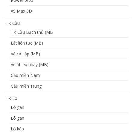
Power 6/55
XS Max 3D
TK Cầu
TK Cầu Bạch thủ (MB
Lật liên tục (MB)
Về cả cặp (MB)
Về nhiều nháy (MB)
Cầu miền Nam
Cầu miền Trung
TK Lô
Lô gan
Lô gan
Lô kép