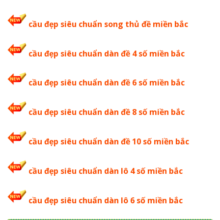
cầu đẹp siêu chuẩn song thủ đề miền bắc
cầu đẹp siêu chuẩn dàn đề 4 số miền bắc
cầu đẹp siêu chuẩn dàn đề 6 số miền bắc
cầu đẹp siêu chuẩn dàn đề 8 số miền bắc
cầu đẹp siêu chuẩn dàn đề 10 số miền bắc
cầu đẹp siêu chuẩn dàn lô 4 số miền bắc
cầu đẹp siêu chuẩn dàn lô 6 số miền bắc