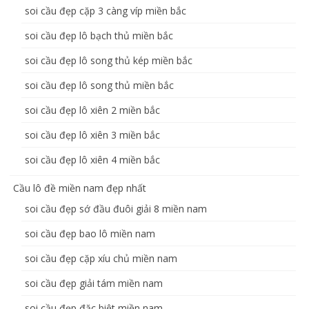
soi cầu đẹp cặp 3 càng víp miền bắc
soi cầu đẹp lô bạch thủ miền bắc
soi cầu đẹp lô song thủ kép miền bắc
soi cầu đẹp lô song thủ miền bắc
soi cầu đẹp lô xiên 2 miền bắc
soi cầu đẹp lô xiên 3 miền bắc
soi cầu đẹp lô xiên 4 miền bắc
Cầu lô đề miền nam đẹp nhất
soi cầu đẹp sớ đầu đuôi giải 8 miền nam
soi cầu đẹp bao lô miền nam
soi cầu đẹp cặp xíu chủ miền nam
soi cầu đẹp giải tám miền nam
soi cầu đẹp đặc biệt miền nam