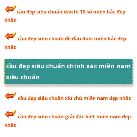
cầu đẹp siêu chuẩn dàn lô 10 số miền bắc đẹp
nhất
cầu đẹp siêu chuẩn đề đầu đuôi miền bắc đẹp
nhất
cầu đẹp siêu chuẩn chính xác miền nam
siêu chuẩn
cầu đẹp siêu chuẩn xỉu chủ miền nam đẹp nhất
cầu đẹp siêu chuẩn giải đặc biệt miền nam đẹp
nhất