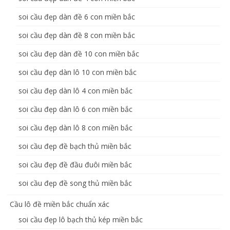
soi cầu đẹp dàn đề 6 con miền bắc
soi cầu đẹp dàn đề 8 con miền bắc
soi cầu đẹp dàn đề 10 con miền bắc
soi cầu đẹp dàn lô 10 con miền bắc
soi cầu đẹp dàn lô 4 con miền bắc
soi cầu đẹp dàn lô 6 con miền bắc
soi cầu đẹp dàn lô 8 con miền bắc
soi cầu đẹp đề bạch thủ miền bắc
soi cầu đẹp đề đầu đuôi miền bắc
soi cầu đẹp đề song thủ miền bắc
Cầu lô đề miền bắc chuẩn xác
soi cầu đẹp lô bạch thủ kép miền bắc