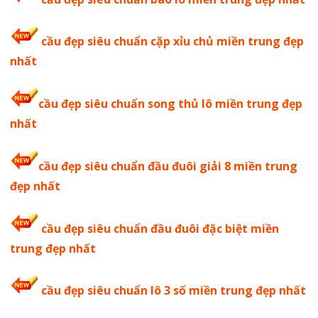
cầu đẹp siêu chuẩn cặp xỉu chủ miền trung đẹp
nhất
cầu đẹp siêu chuẩn song thủ lô miền trung đẹp
nhất
cầu đẹp siêu chuẩn đầu đuôi giải 8 miền trung
đẹp nhất
cầu đẹp siêu chuẩn đầu đuôi đặc biệt miền
trung đẹp nhất
cầu đẹp siêu chuẩn lô 3 số miền trung đẹp nhất