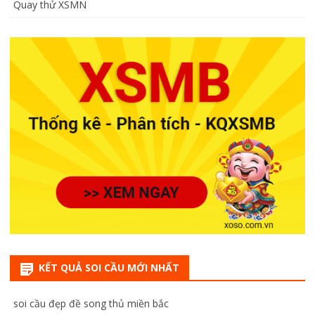
Quay thử XSMN
KẾT QUẢ SOI CẦU MỚI NHẤT
soi cầu đẹp đề song thủ miền bắc