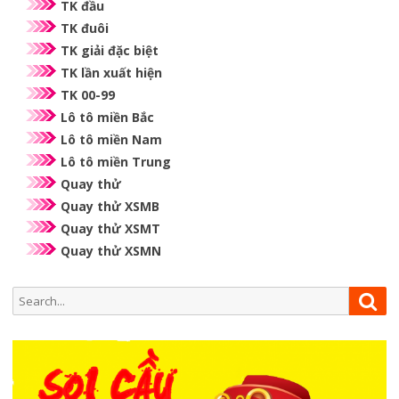
TK đầu
TK đuôi
TK giải đặc biệt
TK lần xuất hiện
TK 00-99
Lô tô miền Bắc
Lô tô miền Nam
Lô tô miền Trung
Quay thử
Quay thử XSMB
Quay thử XSMT
Quay thử XSMN
Search
Sea
for: