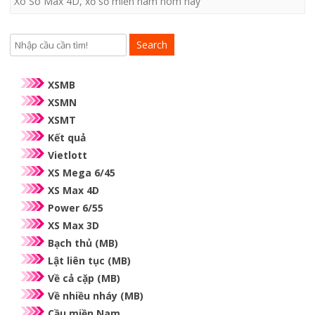
Xo So Max 4D
,
xổ số miền nam hôm nay
Search
XSMB
XSMN
XSMT
Kết quả
Vietlott
XS Mega 6/45
XS Max 4D
Power 6/55
XS Max 3D
Bạch thủ (MB)
Lật liên tục (MB)
Về cả cặp (MB)
Về nhiều nháy (MB)
Cầu miền Nam