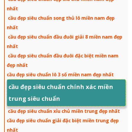
nhất
cầu đẹp siêu chuẩn song thủ lô miền nam đẹp
nhất
cầu đẹp siêu chuẩn đầu đuôi giải 8 miền nam đẹp
nhất
cầu đẹp siêu chuẩn đầu đuôi đặc biệt miền nam
đẹp nhất
cầu đẹp siêu chuẩn lô 3 số miền nam đẹp nhất
cầu đẹp siêu chuẩn chính xác miền
trung siêu chuẩn
cầu đẹp siêu chuẩn xỉu chủ miền trung đẹp nhất
cầu đẹp siêu chuẩn giải đặc biệt miền trung đẹp
nhất