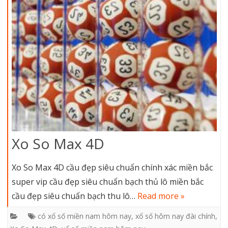
Xo So Max 4D
Xo So Max 4D cầu đẹp siêu chuẩn chính xác miền bắc
super vip cầu đẹp siêu chuẩn bạch thủ lô miền bắc
cầu đẹp siêu chuẩn bạch thu lô…
Read more »
có xổ số miền nam hôm nay
,
xổ số hôm nay đài chính
,