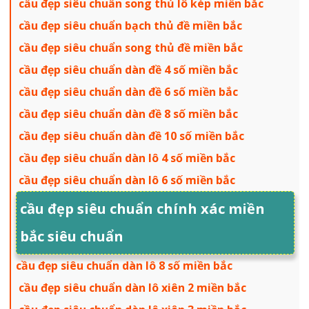
cầu đẹp siêu chuẩn song thủ lô kép miền bắc
cầu đẹp siêu chuẩn bạch thủ đề miền bắc
cầu đẹp siêu chuẩn song thủ đề miền bắc
cầu đẹp siêu chuẩn dàn đề 4 số miền bắc
cầu đẹp siêu chuẩn dàn đề 6 số miền bắc
cầu đẹp siêu chuẩn dàn đề 8 số miền bắc
cầu đẹp siêu chuẩn dàn đề 10 số miền bắc
cầu đẹp siêu chuẩn dàn lô 4 số miền bắc
cầu đẹp siêu chuẩn dàn lô 6 số miền bắc
cầu đẹp siêu chuẩn chính xác miền
bắc siêu chuẩn
cầu đẹp siêu chuẩn dàn lô 8 số miền bắc
cầu đẹp siêu chuẩn dàn lô xiên 2 miền bắc