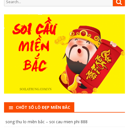
Search
Sea
for:
CHỐT SỐ LÔ ĐẸP MIỀN BẮC
song thu lo miền bắc – soi cau mien phi 888