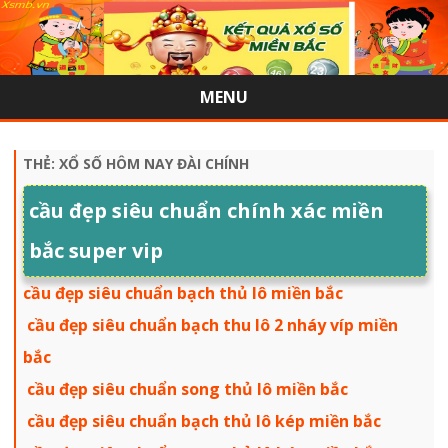
MENU
Skip
to
content
THẺ:
XỔ SỐ HÔM NAY ĐÀI CHÍNH
cầu đẹp siêu chuẩn chính xác miền
bắc super vip
cầu đẹp siêu chuẩn bạch thủ lô miền bắc
cầu đẹp siêu chuẩn bạch thu lô 2 nháy víp miền
bắc
cầu đẹp siêu chuẩn song thủ lô miền bắc
cầu đẹp siêu chuẩn bạch thủ lô kép miền bắc