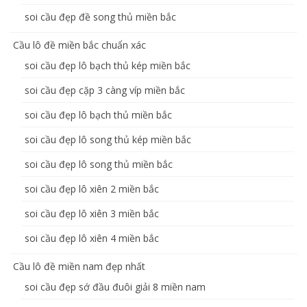
soi cầu đẹp đề song thủ miền bắc
Cầu lô đề miền bắc chuẩn xác
soi cầu đẹp lô bạch thủ kép miền bắc
soi cầu đẹp cặp 3 càng víp miền bắc
soi cầu đẹp lô bạch thủ miền bắc
soi cầu đẹp lô song thủ kép miền bắc
soi cầu đẹp lô song thủ miền bắc
soi cầu đẹp lô xiên 2 miền bắc
soi cầu đẹp lô xiên 3 miền bắc
soi cầu đẹp lô xiên 4 miền bắc
Cầu lô đề miền nam đẹp nhất
soi cầu đẹp sớ đầu đuôi giải 8 miền nam