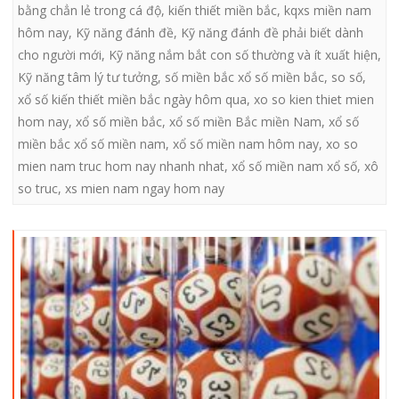
bằng chẳn lẻ trong cá độ
,
kiến thiết miền bắc
,
kqxs miền nam
hôm nay
,
Kỹ năng đánh đề
,
Kỹ năng đánh đề phải biết dành
cho người mới
,
Kỹ năng nắm bắt con số thường và ít xuất hiện
,
Kỹ năng tâm lý tư tưởng
,
số miền bắc xổ số miền bắc
,
so số
,
xổ số kiến thiết miền bắc ngày hôm qua
,
xo so kien thiet mien
hom nay
,
xổ số miền bắc
,
xổ số miền Bắc miền Nam
,
xổ số
miền bắc xổ số miền nam
,
xổ số miền nam hôm nay
,
xo so
mien nam truc hom nay nhanh nhat
,
xổ số miền nam xổ số
,
xô
so truc
,
xs mien nam ngay hom nay