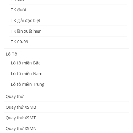
TK đuôi
TK giải đặc biệt
TK lần xuất hiện
TK 00-99
Lô Tô
Lô tô miền Bắc
Lô tô miền Nam
Lô tô miền Trung
Quay thử
Quay thử XSMB
Quay thử XSMT
Quay thử XSMN