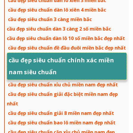
cầu đẹp siêu chuẩn dàn lô xiên 3 miền bắc
cầu đẹp siêu chuẩn dàn lô xiên 4 miền bắc
cầu đẹp siêu chuẩn 3 càng miền bắc
cầu đẹp siêu chuẩn dàn 3 càng 2 số miền bắc
cầu đẹp siêu chuẩn dàn lô 10 số miền bắc đẹp nhất
cầu đẹp siêu chuẩn đề đầu đuôi miền bắc đẹp nhất
cầu đẹp siêu chuẩn chính xác miền
nam siêu chuẩn
cầu đẹp siêu chuẩn xỉu chủ miền nam đẹp nhất
cầu đẹp siêu chuẩn giải đặc biệt miền nam đẹp
nhất
cầu đẹp siêu chuẩn giải 8 miền nam đẹp nhất
cầu đẹp siêu chuẩn bao lô miền nam đẹp nhất
cầu đẹp siêu chuẩn cặp xỉu chủ miền nam đẹp