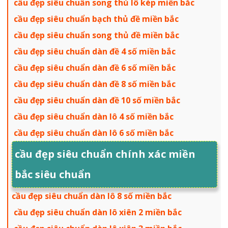
cầu đẹp siêu chuẩn song thủ lô kép miền bắc
cầu đẹp siêu chuẩn bạch thủ đề miền bắc
cầu đẹp siêu chuẩn song thủ đề miền bắc
cầu đẹp siêu chuẩn dàn đề 4 số miền bắc
cầu đẹp siêu chuẩn dàn đề 6 số miền bắc
cầu đẹp siêu chuẩn dàn đề 8 số miền bắc
cầu đẹp siêu chuẩn dàn đề 10 số miền bắc
cầu đẹp siêu chuẩn dàn lô 4 số miền bắc
cầu đẹp siêu chuẩn dàn lô 6 số miền bắc
cầu đẹp siêu chuẩn chính xác miền
bắc siêu chuẩn
cầu đẹp siêu chuẩn dàn lô 8 số miền bắc
cầu đẹp siêu chuẩn dàn lô xiên 2 miền bắc