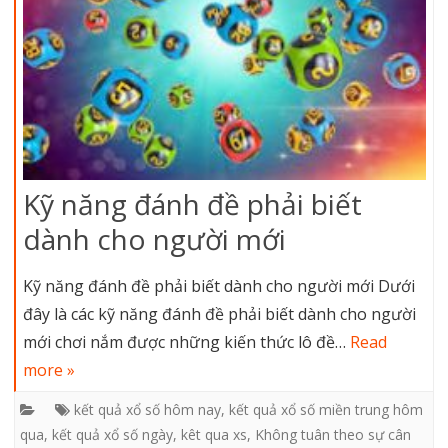
Kỹ năng đánh đề phải biết
dành cho người mới
Kỹ năng đánh đề phải biết dành cho người mới Dưới
đây là các kỹ năng đánh đề phải biết dành cho người
mới chơi nắm được những kiến thức lô đề…
Read
more »
kết quả xổ số hôm nay
,
kết quả xổ số miền trung hôm
qua
,
kết quả xổ số ngày
,
kêt qua xs
,
Không tuân theo sự cân