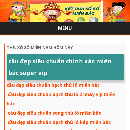
MENU
Skip
to
content
THẺ:
XỔ SỐ MIỀN NAM HÔM NAY
cầu đẹp siêu chuẩn chính xác miền
bắc super vip
cầu đẹp siêu chuẩn bạch thủ lô miền bắc
cầu đẹp siêu chuẩn bạch thu lô 2 nháy víp miền
bắc
cầu đẹp siêu chuẩn song thủ lô miền bắc
cầu đẹp siêu chuẩn bạch thủ lô kép miền bắc