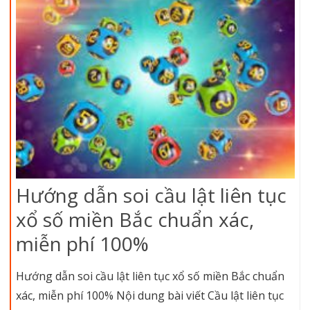
Hướng dẫn soi cầu lật liên tục
xổ số miền Bắc chuẩn xác,
miễn phí 100%
Hướng dẫn soi cầu lật liên tục xổ số miền Bắc chuẩn
xác, miễn phí 100% Nội dung bài viết Cầu lật liên tục