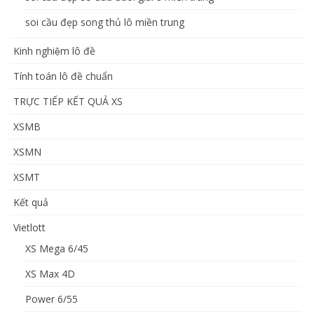
soi cầu đẹp song thủ lô miền trung
Kinh nghiệm lô đề
Tính toán lô đề chuẩn
TRỰC TIẾP KẾT QUẢ XS
XSMB
XSMN
XSMT
Kết quả
Vietlott
XS Mega 6/45
XS Max 4D
Power 6/55