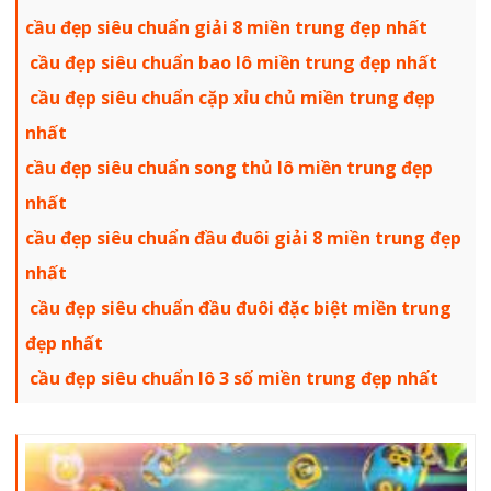
cầu đẹp siêu chuẩn giải 8 miền trung đẹp nhất
cầu đẹp siêu chuẩn bao lô miền trung đẹp nhất
cầu đẹp siêu chuẩn cặp xỉu chủ miền trung đẹp
nhất
cầu đẹp siêu chuẩn song thủ lô miền trung đẹp
nhất
cầu đẹp siêu chuẩn đầu đuôi giải 8 miền trung đẹp
nhất
cầu đẹp siêu chuẩn đầu đuôi đặc biệt miền trung
đẹp nhất
cầu đẹp siêu chuẩn lô 3 số miền trung đẹp nhất