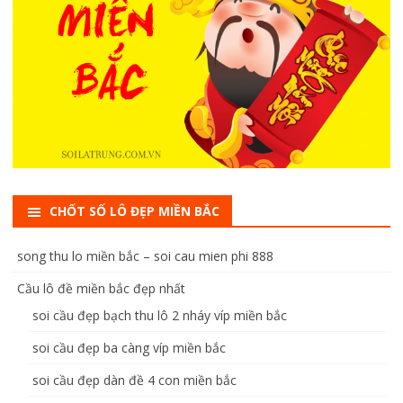
CHỐT SỐ LÔ ĐẸP MIỀN BẮC
song thu lo miền bắc – soi cau mien phi 888
Cầu lô đề miền bắc đẹp nhất
soi cầu đẹp bạch thu lô 2 nháy víp miền bắc
soi cầu đẹp ba càng víp miền bắc
soi cầu đẹp dàn đề 4 con miền bắc