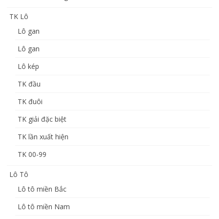
TK Lô
Lô gan
Lô gan
Lô kép
TK đầu
TK đuôi
TK giải đặc biệt
TK lần xuất hiện
TK 00-99
Lô Tô
Lô tô miền Bắc
Lô tô miền Nam