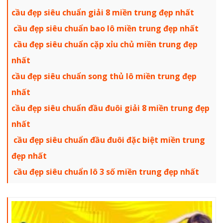
cầu đẹp siêu chuẩn giải 8 miền trung đẹp nhất
cầu đẹp siêu chuẩn bao lô miền trung đẹp nhất
cầu đẹp siêu chuẩn cặp xỉu chủ miền trung đẹp
nhất
cầu đẹp siêu chuẩn song thủ lô miền trung đẹp
nhất
cầu đẹp siêu chuẩn đầu đuôi giải 8 miền trung đẹp
nhất
cầu đẹp siêu chuẩn đầu đuôi đặc biệt miền trung
đẹp nhất
cầu đẹp siêu chuẩn lô 3 số miền trung đẹp nhất