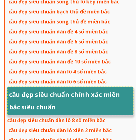
cầu đẹp siêu chuẩn song thủ lô kép miền bắc
cầu đẹp siêu chuẩn bạch thủ đề miền bắc
cầu đẹp siêu chuẩn song thủ đề miền bắc
cầu đẹp siêu chuẩn dàn đề 4 số miền bắc
cầu đẹp siêu chuẩn dàn đề 6 số miền bắc
cầu đẹp siêu chuẩn dàn đề 8 số miền bắc
cầu đẹp siêu chuẩn dàn đề 10 số miền bắc
cầu đẹp siêu chuẩn dàn lô 4 số miền bắc
cầu đẹp siêu chuẩn dàn lô 6 số miền bắc
cầu đẹp siêu chuẩn chính xác miền
bắc siêu chuẩn
cầu đẹp siêu chuẩn dàn lô 8 số miền bắc
cầu đẹp siêu chuẩn dàn lô xiên 2 miền bắc