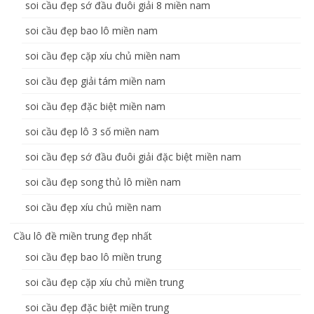
soi cầu đẹp sớ đầu đuôi giải 8 miền nam
soi cầu đẹp bao lô miền nam
soi cầu đẹp cặp xíu chủ miền nam
soi cầu đẹp giải tám miền nam
soi cầu đẹp đặc biệt miền nam
soi cầu đẹp lô 3 số miền nam
soi cầu đẹp sớ đầu đuôi giải đặc biệt miền nam
soi cầu đẹp song thủ lô miền nam
soi cầu đẹp xíu chủ miền nam
Cầu lô đề miền trung đẹp nhất
soi cầu đẹp bao lô miền trung
soi cầu đẹp cặp xíu chủ miền trung
soi cầu đẹp đặc biệt miền trung