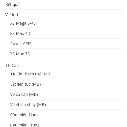
Kết quả
Vietlott
XS Mega 6/45
XS Max 4D
Power 6/55
XS Max 3D
TK Cầu
TK Cầu Bạch thủ (MB
Lật liên tục (MB)
Về cả cặp (MB)
Về nhiều nháy (MB)
Cầu miền Nam
Cầu miền Trung