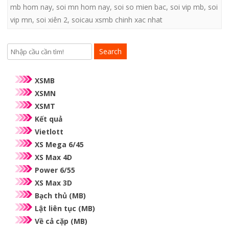
mb hom nay
,
soi mn hom nay
,
soi so mien bac
,
soi vip mb
,
soi
vip mn
,
soi xiên 2
,
soicau xsmb chinh xac nhat
Search
XSMB
XSMN
XSMT
Kết quả
Vietlott
XS Mega 6/45
XS Max 4D
Power 6/55
XS Max 3D
Bạch thủ (MB)
Lật liên tục (MB)
Về cả cặp (MB)