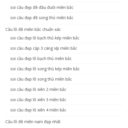
soi cầu đẹp đề đầu đuôi miền bắc
soi cầu đẹp đề song thủ miền bắc
Cầu lô đề miền bắc chuẩn xác
soi cầu đẹp lô bạch thủ kép miền bắc
soi cầu đẹp cặp 3 càng víp miền bắc
soi cầu đẹp lô bạch thủ miền bắc
soi cầu đẹp lô song thủ kép miền bắc
soi cầu đẹp lô song thủ miền bắc
soi cầu đẹp lô xiên 2 miền bắc
soi cầu đẹp lô xiên 3 miền bắc
soi cầu đẹp lô xiên 4 miền bắc
Cầu lô đề miền nam đẹp nhất