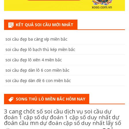
KẾT QUẢ SOI CẦU MỚI NHẤT
soi cầu đẹp ba càng víp miền bắc
soi cầu đẹp lô bạch thủ kép miền bắc
soi cầu đẹp lô xiên 4 miền bắc
soi cầu đẹp dàn lô 6 con miền bắc
soi cầu đẹp dàn đề 6 con miền bắc
SONG THỦ LÔ MIỀN BẮC HÔM NAY
3 cang
chốt số soi cầu
dịch vụ soi cầu
dự
dự
đoán 1 cặp số
dự đoán 1 cặp số duy nhất
đoán cầu mn
lấy số
dự đoán cặp số duy nhất