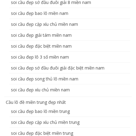
soi cầu đẹp sớ đầu đuôi giải 8 miền nam
soi cầu đẹp bao lô miền nam
soi cầu đẹp cặp xíu chủ miền nam
soi cầu đẹp giải tám miền nam
soi cầu đẹp đặc biệt miền nam
soi cầu đẹp lô 3 số miền nam
soi cầu đẹp sớ đầu đuôi giải đặc biệt miền nam
soi cầu đẹp song thủ lô miền nam
soi cầu đẹp xíu chủ miền nam
Cầu lô đề miền trung đẹp nhất
soi cầu đẹp bao lô miền trung
soi cầu đẹp cặp xíu chủ miền trung
soi cầu đẹp đặc biệt miền trung