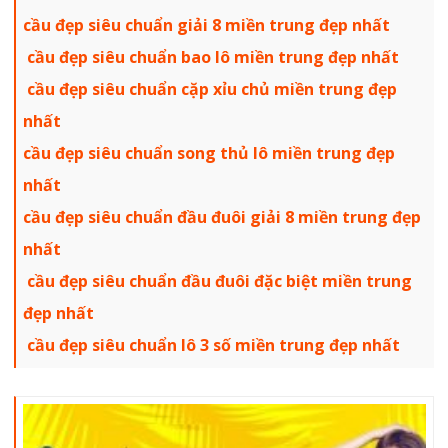
cầu đẹp siêu chuẩn giải 8 miền trung đẹp nhất
cầu đẹp siêu chuẩn bao lô miền trung đẹp nhất
cầu đẹp siêu chuẩn cặp xỉu chủ miền trung đẹp
nhất
cầu đẹp siêu chuẩn song thủ lô miền trung đẹp
nhất
cầu đẹp siêu chuẩn đầu đuôi giải 8 miền trung đẹp
nhất
cầu đẹp siêu chuẩn đầu đuôi đặc biệt miền trung
đẹp nhất
cầu đẹp siêu chuẩn lô 3 số miền trung đẹp nhất