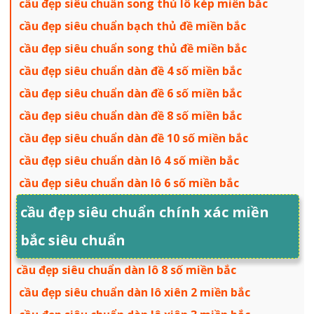
cầu đẹp siêu chuẩn song thủ lô kép miền bắc
cầu đẹp siêu chuẩn bạch thủ đề miền bắc
cầu đẹp siêu chuẩn song thủ đề miền bắc
cầu đẹp siêu chuẩn dàn đề 4 số miền bắc
cầu đẹp siêu chuẩn dàn đề 6 số miền bắc
cầu đẹp siêu chuẩn dàn đề 8 số miền bắc
cầu đẹp siêu chuẩn dàn đề 10 số miền bắc
cầu đẹp siêu chuẩn dàn lô 4 số miền bắc
cầu đẹp siêu chuẩn dàn lô 6 số miền bắc
cầu đẹp siêu chuẩn chính xác miền
bắc siêu chuẩn
cầu đẹp siêu chuẩn dàn lô 8 số miền bắc
cầu đẹp siêu chuẩn dàn lô xiên 2 miền bắc