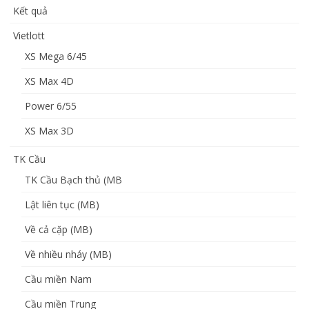
Kết quả
Vietlott
XS Mega 6/45
XS Max 4D
Power 6/55
XS Max 3D
TK Cầu
TK Cầu Bạch thủ (MB
Lật liên tục (MB)
Về cả cặp (MB)
Về nhiều nháy (MB)
Cầu miền Nam
Cầu miền Trung