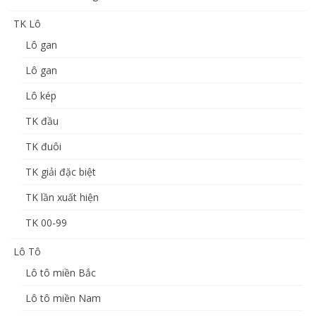
TK Lô
Lô gan
Lô gan
Lô kép
TK đầu
TK đuôi
TK giải đặc biệt
TK lần xuất hiện
TK 00-99
Lô Tô
Lô tô miền Bắc
Lô tô miền Nam