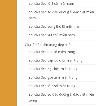
soi cầu đẹp lô 3 số miền nam
soi cầu đẹp sớ đầu đuôi giải đặc biệt miền
nam
soi cầu đẹp song thủ lô miền nam
soi cầu đẹp xíu chủ miền nam
Cầu lô đề miền trung đẹp nhất
soi cầu đẹp bao lô miền trung
soi cầu đẹp cặp xíu chủ miền trung
soi cầu đẹp đặc biệt miền trung
soi cầu đẹp giải tám miền trung
soi cầu đẹp lô 3 số miền trung
soi cầu đẹp sớ đầu đuôi giải đặc biệt miền
trung