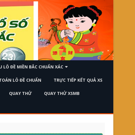
U LÔ ĐỀ MIỀN BẮC CHUẨN XÁC
TOÁN LÔ ĐỀ CHUẨN
 CẦU ĐẸP LÔ BẠCH THỦ KÉP
TRỰC TIẾP KẾT QUẢ XS
N BẮC
QUAY THỬ
QUAY THỬ XSMB
 CẦU ĐẸP CẶP 3 CÀNG VÍP
N BẮC
N BẮC
ỀN NAM
 CẦU ĐẸP LÔ BẠCH THỦ
N BẮC
ỀN TRUNG