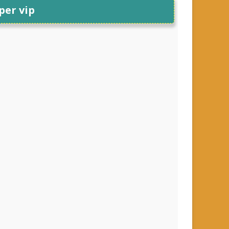
 CẦU ĐẸP LÔ SONG THỦ KÉP
per vip
N BẮC
 CẦU ĐẸP LÔ SONG THỦ
N BẮC
 CẦU ĐẸP LÔ XIÊN 2 MIỀN
 CẦU ĐẸP LÔ XIÊN 3 MIỀN
 CẦU ĐẸP LÔ XIÊN 4 MIỀN