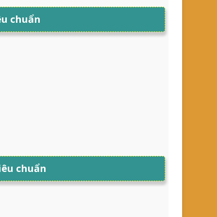
êu chuẩn
iêu chuẩn