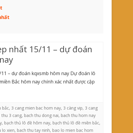
t
nhất
ẹp nhất 15/11 – dự đoán
nay
5/11 – dự đoán kqxsmb hôm nay Dự đoán lô
 miền Bắc hôm nay chính xác nhất được cập
n bắc
,
3 cang mien bac hom nay
,
3 càng vip
,
3 cang
 thu 3 cang
,
bach thu dong nai
,
bach thu hom nay
y
,
bạch thủ lô đề hôm nay
,
bạch thủ lô đề miền bắc
,
 lo xien
,
bach thu tay ninh
,
bao lo mien bac hom