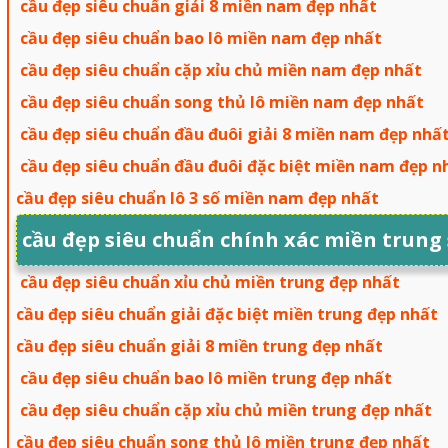
cầu đẹp siêu chuẩn giải 8 miền nam đẹp nhất
cầu đẹp siêu chuẩn bao lô miền nam đẹp nhất
cầu đẹp siêu chuẩn cặp xỉu chủ miền nam đẹp nhất
cầu đẹp siêu chuẩn song thủ lô miền nam đẹp nhất
cầu đẹp siêu chuẩn đầu đuôi giải 8 miền nam đẹp nhấ
cầu đẹp siêu chuẩn đầu đuôi đặc biệt miền nam đẹp n
cầu đẹp siêu chuẩn lô 3 số miền nam đẹp nhất
cầu đẹp siêu chuẩn chính xác miền trung
cầu đẹp siêu chuẩn xỉu chủ miền trung đẹp nhất
cầu đẹp siêu chuẩn giải đặc biệt miền trung đẹp nhất
cầu đẹp siêu chuẩn giải 8 miền trung đẹp nhất
cầu đẹp siêu chuẩn bao lô miền trung đẹp nhất
cầu đẹp siêu chuẩn cặp xỉu chủ miền trung đẹp nhất
cầu đẹp siêu chuẩn song thủ lô miền trung đẹp nhất