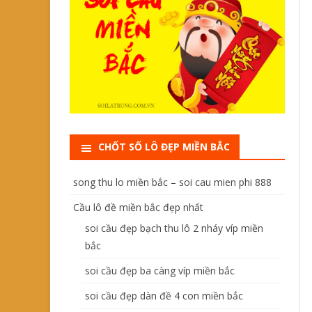
CHỐT SỐ LÔ ĐẸP MIỀN BẮC
song thu lo miền bắc – soi cau mien phi 888
Cầu lô đề miền bắc đẹp nhất
soi cầu đẹp bạch thu lô 2 nháy víp miền
bắc
soi cầu đẹp ba càng víp miền bắc
soi cầu đẹp dàn đề 4 con miền bắc